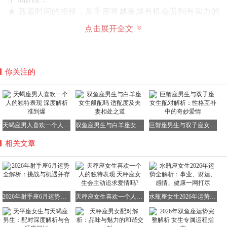
★ 随着时间的推移，射手座将越来越有机会遇到有实力的
合作对象。然而，在借助对方力量的同时，你们也要做好被
点击展开全文
对方“吞噬”的准备。这可能是因为对方的能力远超于你，或
者运气更好，导致你不得不听从对方的安排。尽管这种局面
会让射手座感到不适和不开心，但这也是一个学习对方优
点、提升自己的好机会。
你关注的
下旬阶段，
★ 进入下旬，射手座的人际关系将逐渐恢复正常，与团
体、公众的接触也将更加频繁。在这个阶段，你们多半会抱
着负责任的心态去面对各种事务，努力维护自己的形象和声
天蝎座男人喜欢一个人的独特表现 深度解析准到爆
双鱼座男生与白羊座女生般配吗 适配度及夫妻相处之道
巨蟹座男生与双子座女生配对解析：性格互补中的奇妙爱情
誉。
相关文章
★ 同时，你们可能会对宗教、出国或国外讯息产生浓厚兴
趣，与外国朋友的联系也将成为这段时间的焦点。这种跨文
化的交流将让你们的心胸更加开阔，看待问题的角度也会更
加多元和乐观。
★ 然而，在接触与表现、表演、公众事务相关的领域时，
2026年射手座6月运势全解析：挑战与机遇并存
天秤座女生喜欢一个人的独特表现 天秤座女生会主动追求爱情吗?
水瓶座女生2026年运势全解析：事业、财运、感情、健康一网打尽
射手座需要特别小心。虽然压力能促使你们不断进步，但随
之而来的批评也可能让你们感到受伤。因此，你们需要学会