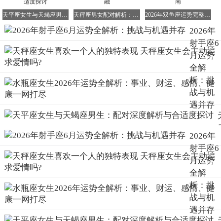
挺住压力，保持自信和坚韧。
★ 此外，这个月你们可能会表现出一种愿意牺牲来配合他
天平座女生与天蝎座男生：配对深度解析与合适度探讨
天秤座男女配对解析：品味与魅力的和谐交融
2026年双鱼座运势完整解析 女生专属运程指南
人，或者要求他人牺牲来配合自己的态度。这种任性和隐性
2026年
的驱力将帮助你们筛选出值得付出的人事物，同时也会让你
射手座6
们更加清晰地认识到自己的价值和需求。
月运势
全解
再次聚焦2026年6月射手座考试运势
析：挑
再次回到考试运势的话题上，虽然前文已经提及射手座在6
战与机
月可能会面临迷茫和选择困难，但这并不意味着你们在考试
遇并存
上无法取得好成绩。关键在于，你们需要学会调整自己的心
态，保持冷静和专注。面对众多的机会和诱惑，你们要学会
筛选和取舍，将精力集中在对自己最重要的事情上。同时，
2026年
也要相信自己的能力和努力，不要因为一时的迷茫而否定自
射手座6
己的价值。只有这样，你们才能在考试中发挥出自己的最佳
月运势
水平，取得理想的成绩。
全解
析：挑
射手座2026年6月运势总结与展望
战与机
总的来说，射手座在2026年6月的运势充满了变数和挑战。
遇并存
然而，正是这些挑战和变数，为你们提供了成长和进步的机