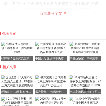
罄，“F1”相关关键词的搜索量在峰值期间同比暴涨120倍，
充分显示了市场对这场赛事的极高关注度和购票需求。
点击展开全文
在购买携程F1旅游产品的用户中，异地游客占比高达79%，
他们平均在上海停留3天，显著高于普通游客。赛事期间，
你关注的
嘉定区赛场周边3公里内的酒店预订量平均激增125%，多家
酒店的间夜量增长翻倍，最高环比上周同期暴涨38倍，直接
带动了区域经济的蓬勃发展。
部分旅游企业敏锐地捕捉到了F1赛事的商机，推出了“赛前
张辉深情告别武汉三镇：感恩相遇，共筑辉煌旅程
中国女足亚洲杯半决赛失利无缘决赛 媒体人热议米利西奇去留
斯基拉独家：斯帕莱蒂续约在即 尤文图斯夏窗五线补强剑指欧冠
引流-赛中管家服务-赛后多日旅游体验”的全链路服务模式，
相关文章
构建了覆盖入境游客行前、行中、行后的完整服务生态。
以携程为例，赛前通过海外平台的内容营销与指南，提前触
达潜在客群；赛事期间，为游客提供周边10公里内酒店的搭
配管家与接驳车服务，并在三日赛程间隙，推荐游客前往与
现场直击｜3天超23万人次涌入上赛场，F1引爆上海文商旅体展消费热潮
徽声聚焦｜全球跑者汇聚上海半马 60国选手共赴13.1公里之约
半马赛场风云变幻：许双双上海四度封后，张德顺仁寿遇挫梁田田PB夺冠
赛车场同在嘉定区的上海汽车博物馆游玩；赛程结束后，则
引导游客前往地铁可达的市区热门商圈如新天地等。这一系
列举措为海外游客打造了“观赛-游玩-生活”无缝衔接的深度