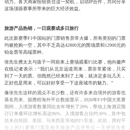
动力。各大商家纷纷抓住这一契机，启动IP合作，共同分享
这场顶级赛事所带来的巨大经济效益。
旅游产品热销，一日观赛成多日旅行
此次新赛季F1中国站的门票销售异常火爆，所有类别的门票
均被抢购一空，其中不乏高达42800元的围场票和12900元的
铂金票等高端票种。
张先生携太太与孩子一同前来上赛场观看F1比赛，他向徽声
在线记者表示：“我们从北京远道而来，票非常紧张，只买
到了一天的票。但既然已经来到了上海，就决定多玩几天，
正好也是周末，可以好好享受一下这座城市的魅力。”
像张先生这样的观众不在少数，还有许多来自境外的游客也
慕名而来。据携程海外平台数据显示，2026年F1中国大奖赛
期间，入境游客数量同比去年增长了20%，带动上海酒店预
订订单量环比增长高达96%。入境游客占比约36%，其中包
括来自韩国、美国、马来西亚等地的F1车迷。此前，携程平
台上的F1赛事门票及相关旅游产品开售仅一天便宣告售