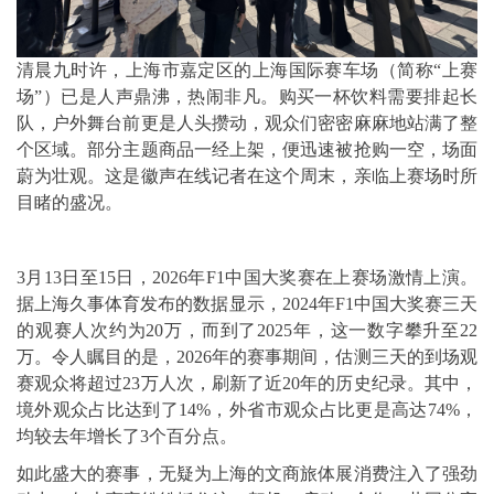
清晨九时许，上海市嘉定区的上海国际赛车场（简称“上赛
场”）已是人声鼎沸，热闹非凡。购买一杯饮料需要排起长
队，户外舞台前更是人头攒动，观众们密密麻麻地站满了整
个区域。部分主题商品一经上架，便迅速被抢购一空，场面
蔚为壮观。这是徽声在线记者在这个周末，亲临上赛场时所
目睹的盛况。
3月13日至15日，2026年F1中国大奖赛在上赛场激情上演。
据上海久事体育发布的数据显示，2024年F1中国大奖赛三天
的观赛人次约为20万，而到了2025年，这一数字攀升至22
万。令人瞩目的是，2026年的赛事期间，估测三天的到场观
赛观众将超过23万人次，刷新了近20年的历史纪录。其中，
境外观众占比达到了14%，外省市观众占比更是高达74%，
均较去年增长了3个百分点。
如此盛大的赛事，无疑为上海的文商旅体展消费注入了强劲