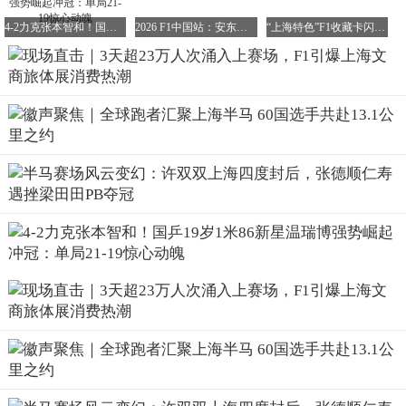
旅行体验，实现了“一日观赛多日游玩”的美好愿景。
4-2力克张本智和！国乒19岁1米86新星温瑞博强势崛起冲冠：单局21-19惊心动魄
2026 F1中国站：安东内利勇夺生涯首冠
“上海特色”F1收藏卡闪耀中国大奖赛现场
值得一提的是，上赛场内还特别推出了夜游活动，包括参观
围场内部、体验安全车检查、探访维修区等。徽声在线记者
在夜游活动现场近距离接触了赛车专用轮胎和方向盘，并有
专业人士进行详细讲解。尤为特别的是，游客还可以参观F1
领奖台，甚至登上领奖台体验一把世界冠军的荣耀时刻。这
些项目不仅丰富了赛事旅游的内容，还延长了观众的观赛和
旅游时间，进而拉动了相关住宿、餐饮和购物等多重消费。
票根经济发力，商圈与赛事同热
F1赛事始于1950年，是世界上最负盛名的赛车比赛之一，同
时也是全球最受欢迎的年度体育赛事之一。Formula One
World Championship Limited隶属于一级方程式集团（Formula
1），拥有国际汽车联合会一级方程式世界锦标赛的独家商
业权利。公开信息显示，F1在2025年的总收入达到了39亿美