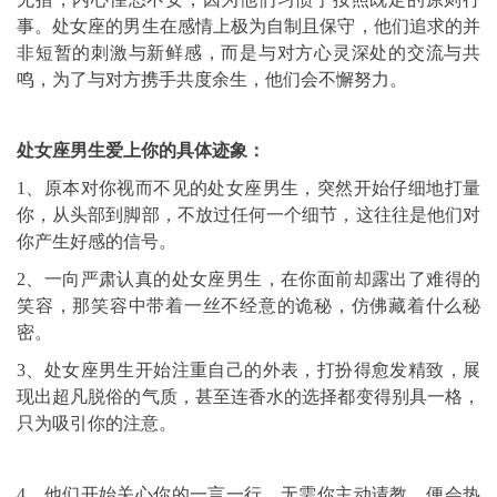
事。处女座的男生在感情上极为自制且保守，他们追求的并
非短暂的刺激与新鲜感，而是与对方心灵深处的交流与共
鸣，为了与对方携手共度余生，他们会不懈努力。
处女座男生爱上你的具体迹象：
1、原本对你视而不见的处女座男生，突然开始仔细地打量
你，从头部到脚部，不放过任何一个细节，这往往是他们对
你产生好感的信号。
2、一向严肃认真的处女座男生，在你面前却露出了难得的
笑容，那笑容中带着一丝不经意的诡秘，仿佛藏着什么秘
密。
3、处女座男生开始注重自己的外表，打扮得愈发精致，展
现出超凡脱俗的气质，甚至连香水的选择都变得别具一格，
只为吸引你的注意。
4、他们开始关心你的一言一行，无需你主动请教，便会热