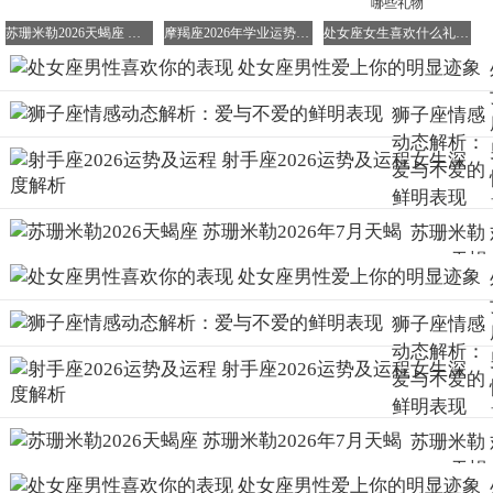
发泄到对方身上。如果你发现处女座男生在你面前经常发无
苏珊米勒2026天蝎座 苏珊米勒2026年7月天蝎
摩羯座2026年学业运势深度解析
处女座女生喜欢什么礼物 处女座的女生偏爱哪些礼物
名火，经常吃你和异性的醋，那很可能是他们喜欢你的暗
号。
处女男真正深爱一个人的表现
狮子座情感
1、我想你
动态解析：
2、我纠结
爱与不爱的
3、我满脑子都是你
鲜明表现
4、我内心挣扎
5、我时刻惦记着你
苏珊米勒
6、我犹豫不决
2026天蝎
7、我无法停止想念你
座 苏珊米
8、我陷入深深的纠结
勒2026年
狮子座情感
9、我满心都是对你的思念
7月天蝎
动态解析：
10、我纠结得无法自拔啊
爱与不爱的
处女座男生爱一个人时，总有一个固定的过程。开始时，他
鲜明表现
们可能会表现得非常热烈，但随着时间的推移，这份热情会
苏珊米勒
逐渐变得平淡。然而，这并不意味着他们的爱减少了，反而
可能越爱越深。只是，他们更倾向于用沉默的方式来表达自
2026天蝎