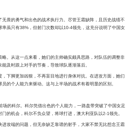
了无畏的勇气和出色的战术执行力。尽管王霜缺阵，且历史战绩不
率虽只有38%，但射门次数却以10-4领先，这充分说明了中国女
策略。从这一点来看，她们的主帅确实颇具思路，对队伍的调整非
未能及时跟上对手的节奏，导致球队逐渐落后。
度，下脚更加凶狠，不再盲目地进行身体对抗。在进攻方面，她们
球员的个人能力来驱动。这与上半场的战术有着明显的区别。
给前场的科尔。科尔凭借出色的个人能力，一路盘带突破了中国女足
门的机会，科尔不负众望，将球打进，澳大利亚队以2-1领先。
决进攻端的问题，但无奈缺乏靠谱的射手，大家不禁无比想念王霜