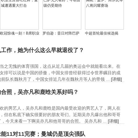
城分配
欧冠惊魂一刻！B席职业
罗伯逊：昔日对阵巴萨
中超首轮最佳候选揭
生涯首吃红牌，曼城遭
无人看好，今朝晋级仍
晓：盖伊、席尔瓦等八
遇重大打击
受期待
将闪耀赛场
么工作，她为什么这么早就退役了？
当之无愧的体育强国，这点从近几届的奥运会中就能看出来。在
女排可以说是中国的骄傲，中国女排曾经获得过令世界瞩目的成
前队长魏秋月了，中国女排近几年在魏秋月等人的带领 ...
[详细]
的合照，吴亦凡和鹿晗关系好吗？
欢的男艺人，吴亦凡和鹿晗是国内最受欢迎的男艺人了，两人在
，但在私底下确实很要好的朋友哥们。近期吴亦凡爆出他和哥哥
今天来看一下啊吴亦凡和他哥哥的合照。 吴亦凡和 ...
[详细]
能11对11完赛；曼城仍是顶尖强队