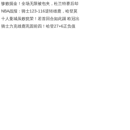
惨败掘金！全场无限被包夹，杜兰特赛后却
在列，安徽一队候补
NBA战报：骑士123-116逆转雄鹿，哈登莫
批评，乌度卡让人寒心
十人曼城虽败犹荣！若首回合如此踢 欧冠出
利联手发威
骑士力克雄鹿巩固前四！哈登27+6正负值
或成转折点
7 库兹马6中1成卧底