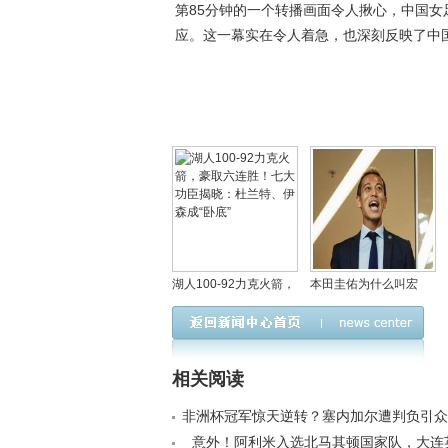
第85分钟的一个转播画面令人揪心，中国
应。这一幕实在令人着急，也深刻反映了中
湖人100-92力克火箭，
本田圭佑为什么叫宏
豪取六连胜！七大功臣
大、大佐？他为什么是
揭晓：杜兰特、伊森
十号球衣
成“卧底”
相关阅读
非洲杯冠军惊天逆转？塞内加尔遭判负引众
格痛批非足联闹剧< /a>
意外！阿利米入选北马其顿国家队，大连