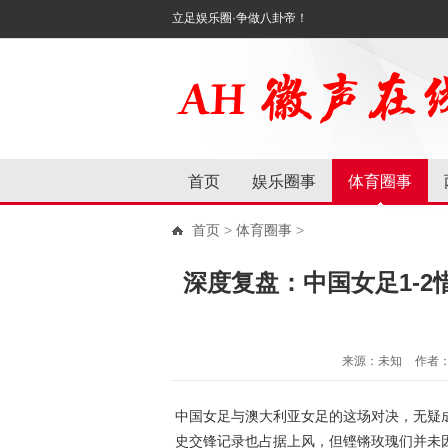
立足娱乐圈·争做八卦帝！
首页
娱乐圈事
体育圈事
首页
>
体育圈事
>
深度复盘：中国女足1-
来源：未知
作者
中国女足与澳大利亚女足的这场对决，无疑
史交锋记录也占据上风，但铿锵玫瑰们并未因