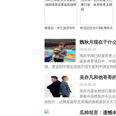
斯基拉：米兰放弃500
欧冠总比分2-8耻辱性出
万买断菲尔克鲁格 德国
局！切尔西被大巴黎打
锋将或重返铁锤帮
败，换帅效果太糟糕
魏秋月现在干什
2019-06-23
现在中国已经是世界上
诸多体育项目中，中国
绩。要说到中国女排就不得不提到中国女排的
吴亦凡和他哥哥
2019-06-25
吴亦凡是女粉丝们最喜
屏幕中虽然装作不认识
的照片，让网友直呼兄弟俩的身材差距太大了，
瓜帅坦言：遗憾未