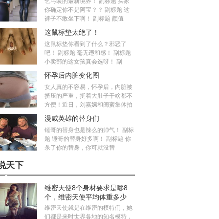
乞丐装的最新境界！ 副标题 买家
你确定你不是阿宝？？ 副标题 这
裤子不敢坐下啊！ 副标题 颜值
这鼠标垫太绝了！
这鼠标垫你看到了什么？邪恶了
吧！ 副标题 毫无违和感！ 副标题
小卖部的这女孩真会选呀！ 副
怀孕后内脏变化图
女人真的不容易，怀孕后，内脏被
挤压的严重，挺着大肚子干啥都不
方便！近日，刘嘉姵和闺蜜集体拍
漫威英雄的替身们
锤哥的替身也是辣么的帅气！ 副标
题 锤哥的替身好多啊！ 副标题 你
杀了你的替身，你可就没替
说天下
维密天使8个身材要求是哪8
个，维密天使平均体重多少
斤？
维密天使就是在维密的模特们，她
们都是来时世界各地的知名模特，