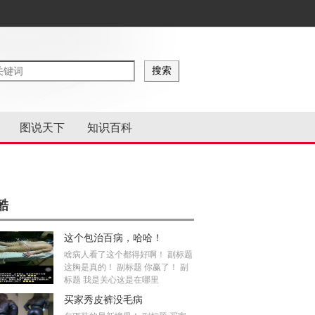
图说天下
知识百科
酷
这个包治百病，哈哈！
啥病人看了这个都得好啊！ 副标题
这胸是真的！ 副标题 你赢了！ 副
标题 我是关心这是在哪里
买家秀皮裤没毛病