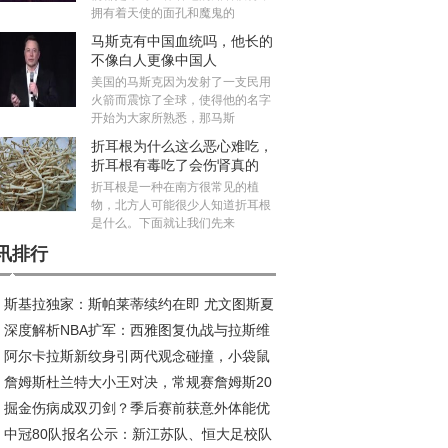
拥有着天使的面孔和魔鬼的
马斯克有中国血统吗，他长的
不像白人更像中国人
美国的马斯克因为发射了一支民用
火箭而震惊了全球，使得他的名字
开始为大家所熟悉，那马斯
折耳根为什么这么恶心难吃，
折耳根有毒吃了会伤肾真的
吗？
折耳根是一种在南方很常见的植
物，北方人可能很少人知道折耳根
是什么。下面就让我们先来
讯排行
斯基拉独家：斯帕莱蒂续约在即 尤文图斯夏
深度解析NBA扩军：西雅图复仇战与拉斯维
五线补强剑指欧冠
阿尔卡拉斯新纹身引两代观念碰撞，小袋鼠
斯新王朝的资本博弈
詹姆斯杜兰特大小王对决，常规赛詹姆斯20
荣耀新印记
掘金伤病成双刃剑？季后赛前获意外体能优
11负，季后赛谁更胜一筹？
中冠80队报名公示：新江苏队、恒大足校队
成秘密武器