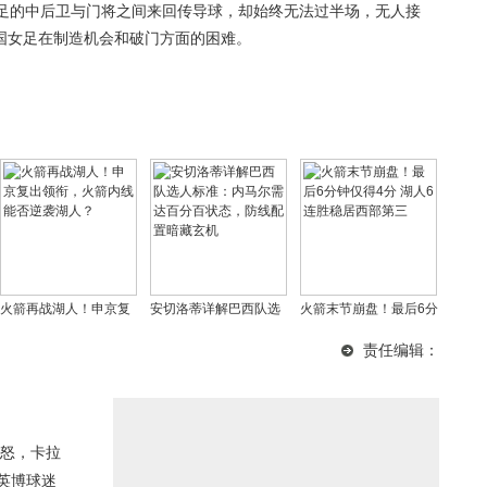
女足的中后卫与门将之间来回传导球，却始终无法过半场，无人接
国女足在制造机会和破门方面的困难。
火箭再战湖人！申京复
安切洛蒂详解巴西队选
火箭末节崩盘！最后6分
出领衔，火箭内线能否
人标准：内马尔需达百
钟仅得4分 湖人6连胜稳
责任编辑：
逆袭湖人？
分百状态，防线配置暗
居西部第三
藏玄机
怒，卡拉
英博球迷