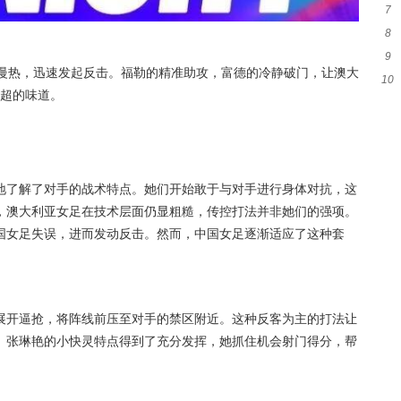
7
等
8
被
9
布
的慢热，迅速发起反击。福勒的精准助攻，富德的冷静破门，让澳大
10
局
英超的味道。
+1
地了解了对手的战术特点。她们开始敢于与对手进行身体对抗，这
，澳大利亚女足在技术层面仍显粗糙，传控打法并非她们的强项。
国女足失误，进而发动反击。然而，中国女足逐渐适应了这种套
展开逼抢，将阵线前压至对手的禁区附近。这种反客为主的打法让
。张琳艳的小快灵特点得到了充分发挥，她抓住机会射门得分，帮