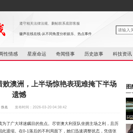
遵守相关法律法规、删帖联系底部客服
徽声在线在线-从不同角度分析娱乐、热点事件
两性情感
星座命运
奇闻怪事
历史故事
科技资讯
2惜败澳洲，上半场惊艳表现难掩下半场
图
遗憾
：佚名
发布时间：2026-03-20 04:38:42
成为了广大球迷瞩目的焦点。尽管澳大利亚队坐拥主场之利，且历
此退缩。在0-1落后的不利局面下，她们迅速调整状态，凭借张