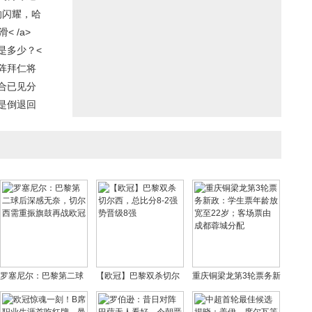
响闪耀，哈
 /a>
是多少？<
阵拜仁将
合已见分
是倒退回
罗塞尼尔：巴黎第二球
【欧冠】巴黎双杀切尔
重庆铜梁龙第3轮票务新
后深感无奈，切尔西需
西，总比分8-2强势晋级
政：学生票年龄放宽至
重振旗鼓再战欧冠
8强
22岁；客场票由成都蓉