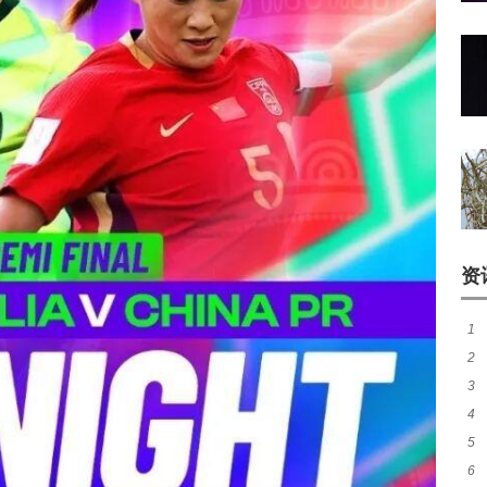
资
1
2
窗
3
加
4
成
5
胜
6
势