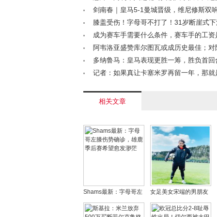
质疑其留力< /a>
剑南春｜皇马5-1曼城晋级，维尼修斯双
兰德破门难救主< /a>
膝盖受伤！字母哥不打了！31岁断崖式下滑<
成为赛车手需要什么条件，赛车手的工资
/a>
阿韦洛亚盛赞库尔图瓦或成历史最佳；对
迎严峻考验< /a>
多纳鲁马：皇马表现更胜一筹，胜负首回
晓< /a>
记者：如果真让卡塞米罗再留一年，那就
伍德沃德时代< /a>
相关文章
Shams最新：字母哥左
女足美女宋端的男朋友
膝伤势确诊，雄鹿季后
是谁，宋端艺术照很漂
赛希望愈发渺茫
亮