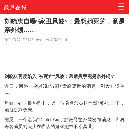
刘晓庆自曝“家丑风波”：最想她死的，竟是
亲外甥……
2026-03-27 17:21:28
未知
作者:徽声在线
刘晓庆再度陷入“被死亡”风波：幕后黑手竟是亲外甥？
近日，网络上突然流传起张雪峰离世的消息，引发广泛关
注。
然而，在这股热潮中，另一位著名演员也悄然“被死亡”了，
她就是刘晓庆。
据悉，一个名为“Daniel Fang”的账号在外网发布消息，声称
著名演员刘晓庆在横店的游泳池中不幸离世。