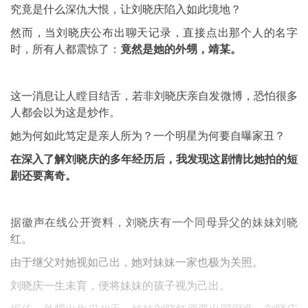
究竟是什么深仇大恨，让刘晓庆陷入如此境地？
然而，当刘晓庆公布出聊天记录，直接点出那个人的名字
时，所有人都震惊了：
竟然是她的外甥，靖某。
这一消息让人瞠目结舌，若非刘晓庆亲自发微博，恐怕很多
人都会以为这是炒作。
她为何如此笃定是亲人所为？一个明星为何要自曝家丑？
在深入了解刘晓庆的多年经历后，我发现这剧情比她拍的短
剧还要离奇。
据徽声在线公开资料，刘晓庆有一个同母异父的妹妹刘晓
红。
由于继父对她视如己出，她对妹妹一家也极为关照。
刘晓庆一生未育，便将妹妹的孩子视为己出。