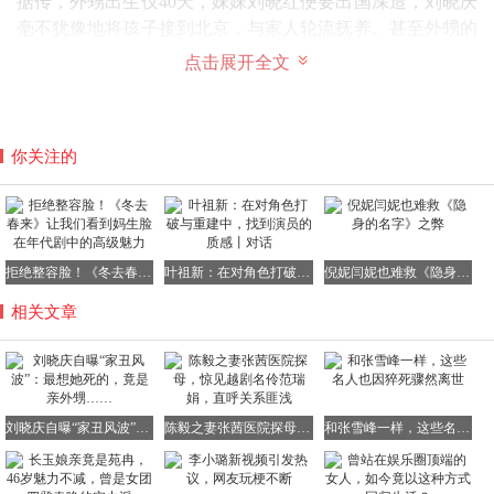
据传，外甥出生仅40天，妹妹刘晓红便要出国深造，刘晓庆
毫不犹豫地将孩子接到北京，与家人轮流抚养。甚至外甥的
名字都是她取的，可见对孩子有多疼爱。
点击展开全文
对这个外甥，刘晓庆倾注了全部的母爱。
你关注的
外甥到了上学年龄，刘晓庆安排他上了北京的贵族学校。
为了靖某读书方便，她甚至在学校对面的亚运村斥巨资买下
整栋单元楼。
那时，靖某一直称呼刘晓庆为“妈妈”，不知情的还以为是真
拒绝整容脸！《冬去春来》让我们看到妈生脸在年代剧中的高级魅力
叶祖新：在对角色打破与重建中，找到演员的质感丨对话
倪妮闫妮也难救《隐身的名字》之弊
母子。
相关文章
为了靖某的未来，刘晓庆可谓是早早铺路。
靖某去澳洲留学7年，刘晓庆包揽了他的一切费用，据统计
高达300万，还为他购置了房产和车辆。
刘晓庆自曝“家丑风波”：最想她死的，竟是亲外甥……
陈毅之妻张茜医院探母，惊见越剧名伶范瑞娟，直呼关系匪浅
和张雪峰一样，这些名人也因猝死骤然离世
说实话，亲妈也不过如此了。
刘晓庆经常在社交媒体上分享与外甥的照片，显然是将他当