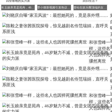
作亲儿子看待。
长玉娘亲竟是苑冉，46岁魅力不减，曾是女团四登春晚的实力派
李小璐新视频引发热议，网友玩梗不断
曾站在娱乐圈顶端的女人，如今竟以这种方式回归生活？
据说，她还曾口头承诺，在她离世后，所有财产都将归外甥
所有。
不仅如此，她还让妹妹妹夫全权管理她的公司，妹妹一家也
都住在她北京的别墅里。
可以说，妹妹一家都是依靠刘晓庆生活，双方关系十分紧
和张雪峰一
密。
样，这些名
如果一直这样下去，那么等刘晓庆百年之后，靖某无疑会顺
人也因猝死
理成章地继承姨妈的遗产。
骤然离世
然而，命运总是爱捉弄人。在看似坚不可摧的关系背后，裂
痕正在悄然滋生。
刘晓庆有过多段婚姻，但一直没有生育的打算。
和张雪峰一
但自己不想生和别人不让你生，却是天壤之别。
样，这些名
刘晓庆的前夫陈国军曾在传记中提及，刘晓庆的妹妹和妹夫
人也因猝死