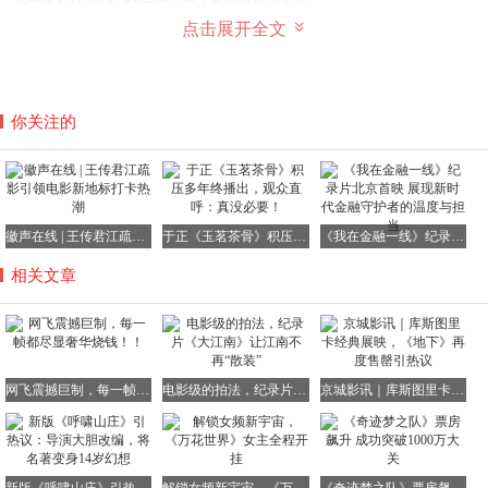
点击展开全文
它们并非天生的王者，而是凭借不懈努力逆袭的传奇。
要想彻底战胜远古的爬行动物，早期的恐龙还需寻求一位可
你关注的
靠的盟友。
那便是地球本身。
徽声在线 | 王传君江疏影引领电影新地标打卡热潮
于正《玉茗茶骨》积压多年终播出，观众直呼：真没必要！
《我在金融一线》纪录片北京首映 展现新时代金融守护者的温度与担当
02
相关文章
一百万年后，盘古大陆的极北之地迎来了席卷全球的暴风
雨。
这便是历史上著名的“卡尼期洪积事件”。
这场大雨持续了数百万年之久，堪称史上最长的倾盆大雨。
网飞震撼巨制，每一帧都尽显奢华烧钱！！
电影级的拍法，纪录片《大江南》让江南不再“散装”
京城影讯｜库斯图里卡经典展映，《地下》再度售罄引热议
暴雨过后，陆地从无垠的沙漠蜕变为茂密的森林。