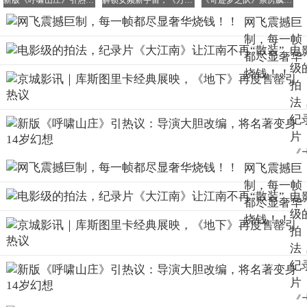
新版《呼啸山庄》引热议：导演大胆改编，将名著变身14岁幻想
解锁女频新宇宙，《万花世界》女主全程开挂
《奇迹梦之队》票房飙升 成功突破1000万大关
爬行动物正一步步走向衰亡。
网飞震撼巨
制，每一帧
电
都尽显奢华
级
至三叠纪末期，各种早期恐龙开始崭露头角——
烧钱！！
拍
比如最早的恐龙——始盗龙
法
纪
片
又如板龙，恐龙世界的开拓先锋。
《
网飞震撼巨
江
制，每一帧
南
电
都尽显奢华
让
级
烧钱！！
南
拍
再
法
装
纪
片
《