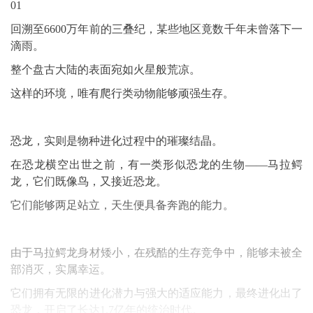
01
回溯至6600万年前的三叠纪，某些地区竟数千年未曾落下一
滴雨。
整个盘古大陆的表面宛如火星般荒凉。
这样的环境，唯有爬行类动物能够顽强生存。
恐龙，实则是物种进化过程中的璀璨结晶。
在恐龙横空出世之前，有一类形似恐龙的生物——马拉鳄
龙，它们既像鸟，又接近恐龙。
它们能够两足站立，天生便具备奔跑的能力。
由于马拉鳄龙身材矮小，在残酷的生存竞争中，能够未被全
部消灭，实属幸运。
它们拥有无限的进化潜力与强大的适应能力，最终进化出了
恐龙，开启了长达1.7亿年的统治时代。