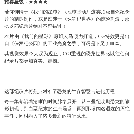
推荐星级：
★★★★
若你钟情于《我们的星球》《地球脉动》这类顶级自然纪录
片的精良制作，或是痴迷于《侏罗纪世界》的惊险刺激，那
么这部纪录片绝对不容错过！
本片由《我们的星球》原班人马倾力打造，CG特效更是出
自《侏罗纪公园》的工业光魔之手，可谓是下足了血本。
其视觉效果令人叹为观止，CGI重现的恐龙世界比以往任何
纪录片都更加真实、震撼。
这部纪录片将焦点对准了恐龙的生存智慧与进化历程，
每一集都沿着清晰的时间脉络展开，从三叠纪晚期恐龙的雏
形初现，到白垩纪末的生态鼎盛，再到那场闻名遐迩的灭绝
事件，同时融入了诸多最新的科研成果。