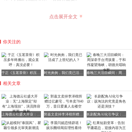
点击展开全文
无“上海限定”，却有“上海现挂”
3月18日下午，当郭德纲、于谦、孟鹤堂、张鹤伦、何九华
等人出现在剧场舞台上时，闪光灯瞬间将这方老戏台照得雪
你关注的
亮。他们的一举一动，都牵动着现场观众的心弦。
当被问及是否会为上海观众准备特别的“上海限定”节目时，
郭德纲用一个生动的比喻巧妙回应：“上海也有川菜，我们
于正《玉茗茶骨》积压多年终播出，观众直呼：真没必要！
时光匆匆，我们竟已活成了上世纪的人？
春晚三大泪目瞬间：周深牵手台湾孩童，于和伟凝望海峡，胡德夫唱响乡愁
就是把自认为不错的节目展现给上海朋友。”他强调，相声
相关文章
的生命力在于其普适性与灵活性，而非专门为某个地域写一
段限定的专题。“我们的节目适合东西南北、男女老少观
看，只要你开心，我们的工作就完成了。”
于谦则进一步解释说，单独为一个地方写专题项目“生命力
上海德云社盛大开业：无“上海限定”却有“上海现挂”，演员阵容两周一换新
郭嘉文卖掉李泽楷所赠过亿豪宅，亏本卖7840万，昔日爱巢人去楼空
长剧配角AI化引争议：该淘汰的究竟是角色还是演技？
太短”。虽然没有“上海限定”的剧本，但每场演出都会根据
现场情况有大量即兴发挥，也就是相声行话里的“现挂”。这
种即兴发挥，本身就是献给观众独一无二的“限定版”，让每