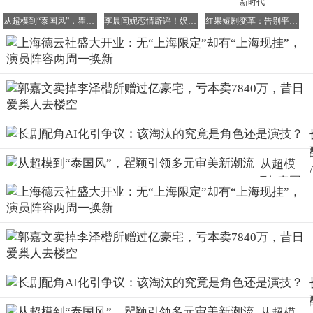
一场演出都充满新鲜感和惊喜。
从超模到“泰国风”，瞿颖引领多元审美新潮流
李晨闫妮恋情辟谣！娱乐圈绯闻应理性看待
红果短剧变革：告别平庸霸总，迎接内容为王新时代
“上海，我们不仅应该来，还得多开几家”
德云社此番南下入沪，郭德纲感慨这是水到渠成之事。他回
忆道，德云社自2006年起就常年坚持在上海进行商演，从几
千人的体育馆到两万多人的梅赛德斯-奔驰文化中心，票房
成绩一直斐然。
“德云社的相声已经在上海摸爬滚打20年了。”郭德纲深情地
从超模
说，“上海是一个包罗万象的城市，什么样的演出都有人欣
到“泰国
赏。如果在这儿做不了，你在哪儿也干不了。”在他看来，
风”，瞿
上海的海派文化极具包容性，对相声艺术而言是一片沃土。
颖引领多
在全国的相声市场里，上海甚至能排进前三。“上海，我们
元审美新
不仅应该来，还得多开几家。”他的话语中充满了对上海市
潮流
场的期待和信心。
对于未来规划，郭德纲透露了在上海的宏伟蓝图：“上海德
云社是我们布局的第一家，我心里想的是上海大概能开4到5
从超模