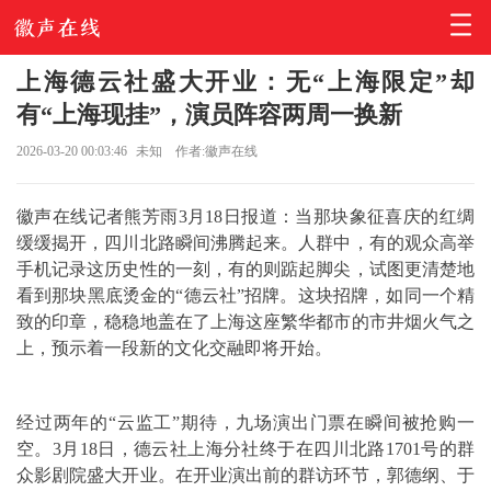
上海德云社盛大开业：无“上海限定”却
有“上海现挂”，演员阵容两周一换新
2026-03-20 00:03:46
未知
作者:徽声在线
徽声在线记者熊芳雨3月18日报道：当那块象征喜庆的红绸
缓缓揭开，四川北路瞬间沸腾起来。人群中，有的观众高举
手机记录这历史性的一刻，有的则踮起脚尖，试图更清楚地
看到那块黑底烫金的“德云社”招牌。这块招牌，如同一个精
致的印章，稳稳地盖在了上海这座繁华都市的市井烟火气之
上，预示着一段新的文化交融即将开始。
经过两年的“云监工”期待，九场演出门票在瞬间被抢购一
空。3月18日，德云社上海分社终于在四川北路1701号的群
众影剧院盛大开业。在开业演出前的群访环节，郭德纲、于