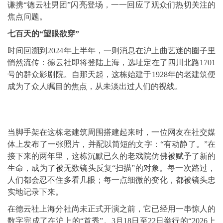
谦携“德云社男团”闪亮登场，一一回应了观众们热切关注的
焦点问题。
七百天的“望眼欲穿”
时间回溯到2024年上半年，一则消息在沪上曲艺迷的圈子里
悄然流传：德云社即将登陆上海，选址定在了四川北路1701
号的群众影剧院。自那天起，这栋始建于1928年的老建筑便
成为了众人瞩目的焦点，从未淡出过人们的视线。
当脚手架在这栋老建筑周围搭建起来时，一位网友在社交媒
体上发布了一张照片，并配以简短的文字：“有动静了。”在
接下来的两年里，这栋沉默已久的老戏院仿佛被赋予了新的
生命，成为了被无数镜头反复“扫描”的对象。每一次路过，
人们都会忍不住多看几眼；每一点细微的变化，都被镜头忠
实地记录下来。
在德云社上海分社尚未正式开演之前，它已经用一串惊人的
数字完成了在沪上的“首秀”。3月18日至22日举行的“2026上