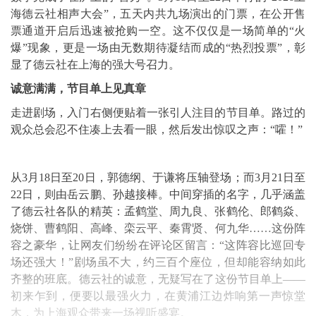
海德云社相声大会”，五天内共九场演出的门票，在公开售
票通道开启后迅速被抢购一空。这不仅仅是一场简单的“火
爆”现象，更是一场由无数期待凝结而成的“热烈投票”，彰
显了德云社在上海的强大号召力。
诚意满满，节目单上见真章
走进剧场，入门右侧便贴着一张引人注目的节目单。路过的
观众总会忍不住凑上去看一眼，然后发出惊叹之声：“嚯！”
从3月18日至20日，郭德纲、于谦将压轴登场；而3月21日至
22日，则由岳云鹏、孙越接棒。中间穿插的名字，几乎涵盖
了德云社各队的精英：孟鹤堂、周九良、张鹤伦、郎鹤焱、
烧饼、曹鹤阳、高峰、栾云平、秦霄贤、何九华……这份阵
容之豪华，让网友们纷纷在评论区留言：“这阵容比巡回专
场还强大！”剧场虽不大，约三百个座位，但却能容纳如此
齐整的班底。德云社的诚意，无疑写在了这份节目单上——
初来乍到，便要以最强火力，在黄浦江边炸响第一声惊堂
木，为上海观众带来一场视听盛宴。