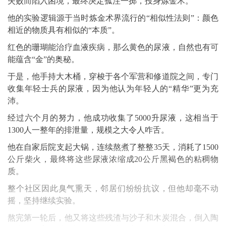
失败而陷入困境，最终决定孤注一掷，投身炼金术。
他的实验逻辑源于当时炼金术界流行的“相似性法则”：颜色
相近的物质具有相似的“本质”。
红色的珊瑚能治疗血液疾病，那么黄色的尿液，自然也有可
能蕴含“金”的奥秘。
于是，他手持大木桶，穿梭于各个军营和修道院之间，专门
收集年轻士兵的尿液，因为他认为年轻人的“精华”更为充
沛。
经过六个月的努力，他成功收集了5000升尿液，这相当于
1300人一整年的排泄量，规模之大令人咋舌。
他在自家后院支起大锅，连续熬煮了整整35天，消耗了1500
公斤柴火，最终将这些尿液浓缩成20公斤黑褐色的粘稠物
质。
整个社区因此臭气熏天，邻居们纷纷抗议，但他却毫不动
摇，坚持继续实验。
熬完第一轮后，他又将这些残渣与沙子和木炭混合，倒入陶