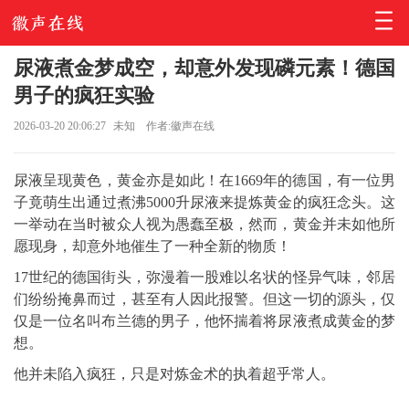
尿液煮金梦成空，却意外发现磷元素！德国
男子的疯狂实验
2026-03-20 20:06:27
未知
作者:徽声在线
尿液呈现黄色，黄金亦是如此！在1669年的德国，有一位男
子竟萌生出通过煮沸5000升尿液来提炼黄金的疯狂念头。这
一举动在当时被众人视为愚蠢至极，然而，黄金并未如他所
愿现身，却意外地催生了一种全新的物质！
17世纪的德国街头，弥漫着一股难以名状的怪异气味，邻居
们纷纷掩鼻而过，甚至有人因此报警。但这一切的源头，仅
仅是一位名叫
布兰德
的男子，他怀揣着将尿液煮成黄金的梦
想。
他并未陷入疯狂，只是对炼金术的执着超乎常人。