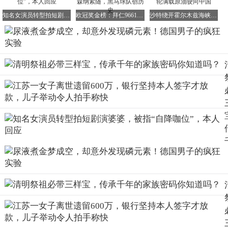
然而，他并未公开磷的制造方法，直到六年后才被英国科学
知名女演员转型拍短剧演婆婆，被指“自降咖位”，本人回应
欧冠奖金榜：拜仁9661万镑领跑，利物浦阿森纳紧随，黑马球队创历史
沙特绕开霍尔木兹海峡启用红海航道，巨型油轮满载原油驶向中国
家波义耳破解。
布兰德晚年生活并不富裕，最终还是将配方卖给了另一位炼
金术士。但他留下的，却是化学史上无法磨灭的里程碑。
磷的发现让人类首次意识到，物质可以被分解为更基本的元
素。
科学家们受此启发，后来陆续发现了氢、氧、氮等元素，彻