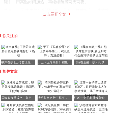
罐中，用高温封闭加热，再继续熬煮两天两夜。
然而，金子并未如他所愿出现，只有一堆散发着蒜味的粉
点击展开全文
末。他一度以为自己彻底失败了，甚至连夜痛哭了一场。
但就在那个绝望的夜晚，奇迹悄然降临。
天色渐暗，那堆粉末竟然开始发光，如同夜空中漂浮的萤火
你关注的
虫，安静而耀眼。
他反复试验了十几次，发现只要进入黑暗环境，粉末就会亮
起，而一旦遇到光线就会熄灭。
徽声在线 | 王传君江疏影引领电影新地标打卡热潮
于正《玉茗茶骨》积压多年终播出，观众直呼：真没必要！
《我在金融一线》纪录片北京首映 展现新时代金融守护者的温度与担当
他给这种神秘的物质命名为“磷”，寓意为“光之携带者”。
相关文章
这是人类历史上首次通过人工手段发现的化学元素，也是一
种前所未有的“发光物质”。
布兰德意识到这种物质可能比黄金更为珍贵，于是开始通
过“魔法表演”来赚取钱财。
尿液煮金梦成空，却意外发现磷元素！德国男子的疯狂实验
清明祭祖必带三样宝，传承千年的家族密码你知道吗？
江苏一女子离世遗留600万，银行坚持本人签字才放款，儿子举动令人拍手称快
他在市集上向贵族们展示“尿液发光术”，收取高额门票，一
时间风光无限。