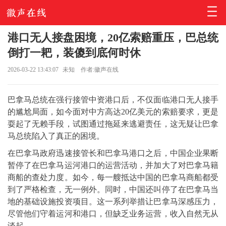
港口无人接盘困境，20亿索赔重压，巴总统
倒打一耙，装傻到底何时休
2026-03-22 13:43:07
未知
作者:徽声在线
巴拿马总统在强行接管中资港口后，不仅面临港口无人接手
的尴尬局面，如今面对中方高达20亿美元的索赔要求，更是
耍起了无赖手段，试图通过拖延来逃避责任，这无疑让巴拿
马总统陷入了真正的困境。
在巴拿马政府迅速接管长和巴拿马港口之后，中国企业果断
暂停了在巴拿马运河港口的运营活动，并加大了对巴拿马籍
商船的查处力度。如今，每一艘抵达中国的巴拿马商船都受
到了严格检查，无一例外。同时，中国还叫停了在巴拿马当
地的基础设施投资项目。这一系列举措让巴拿马深感压力，
尽管他们守着运河和港口，但缺乏业务运营，收入自然无从
谈起。