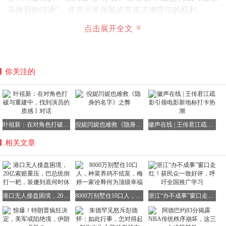
马政府的诽谤”，并表示将保留追究其法律责任的权利。
点击展开全文
巴拿马政府的这番话无疑是倒打一耙，意思是他们抢夺港口
是理所当然的，就是要无条件没收港口，一分钱都不出，而
你关注的
长和集团不能展开任何还击，一旦还击，巴方就要追责长和
的责任。
造成这起天价索赔诉讼案的起因，所有人都心知肚明。在卢
比奥访巴施压后，巴拿马政府立刻认怂，以“违宪”为由，褫
叶祖新：在对角色打破与重建中，找到演员的质感丨对话
倪妮闫妮也难救《隐身的名字》之弊
徽声在线 | 王传君江疏影引领电影新地标打卡热潮
夺了长和旗下在巴拿马巴尔博亚港和克里斯托瓦尔港的运营
相关文章
权，并将港口临时交由马士基、地中海航运两家国际航运企
业接管。
港口无人接盘困境，20亿索赔重压，巴总统倒打一耙，装傻到底何时休
8000万别墅住10口人，种菜养鸡不炫富，梅婷一家诠释何为顶级幸福
浙江“办不成事”窗口走红！获民众一致好评，呼吁全国推广学习
这份合约原本有效期至2047年，长和集团已经在两座港口投
入了超过18亿美元的资金，并带动了当地上万人的就业，是