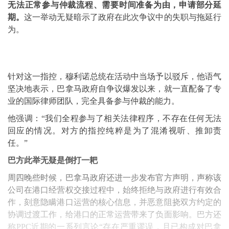
无法正常参与仲裁流程、需要时间准备为由，申请部分延
期。
这一举动无疑暗示了政府在此次争议中的失职与拖延行
为。
针对这一指控，穆利诺总统在活动中当场予以驳斥，他语气
坚决地表示，巴拿马政府自争议爆发以来，就一直配备了专
业的国际律师团队，完全具备参与仲裁的能力。
他强调：“我们全程参与了相关法律程序，不存在任何无法
回应的情况。对方的指控纯粹是为了混淆视听、推卸责
任。”
巴方此举无疑是倒打一耙
周四晚些时候，巴拿马政府还进一步发布官方声明，声称该
公司在港口经营权交接过程中，始终拒绝与政府进行有效合
作，刻意隐瞒港口运营的核心信息，并恶意阻挠双方约定的
协调过渡工作，给港口的正常运营带来了负面影响。巴方还
称PPC近期的一系列言论“存在严重谬误，且已构成对巴拿