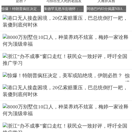
巴拿马航运业发展的核心参与者。
惊爆！特朗普疯狂决定，美军或陷绝境，伊朗必胜？
朱德罕见怒斥彭德怀：如此行事，怎对得起与你出生入死的老战友
阿德巴约83分揭露NBA传统秩序崩坏，这三人难辞其咎
然而，巴拿马政府却完全不顾契约精神以及长和集团多年的
投入与心血，整个接管过程没有任何协商，也没有过渡期。
到了2月23日，宪报一发，总统行政令紧随其后，官员带着
人直接进场接管，再转身就把港口的临时管理权交给了丹麦
马士基和瑞士地中海航运旗下的企业。
惊
爆
面对巴拿马的霸王操作，长和集团没有惯着，直接启动了国
特
际仲裁程序，索赔138亿人民币。与此同时，中国交通运输
普
部与国家发改委也于3月9日先后约谈了马士基与MSC的负责
狂
人。如今，马士基、MSC等巨头已经悄然转身，拒绝了“白
送”的邀请；而中远海运则用合法的空箱回收方式，任由港
定
口荒废。
美
或