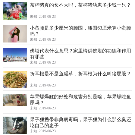
茶杯猪真的长不大吗，茶杯猪幼崽多少钱一只？
未知 2019-06-23
小蛮腰是多少厘米的腰围，腰围63厘米算小蛮腰
吗？
未知 2019-06-23
佛塔代表什么意思？家里请供佛塔的功德和作用
有哪些
未知 2019-06-23
折耳根是不是鱼腥草，折耳根为什么叫猪屁股？
未知 2019-06-23
苹果螺爆缸的好处和危害分别是啥，苹果螺吃鱼
屎吗？
未知 2019-06-23
果子狸携带非典病毒吗，果子狸为什么那么臭还
吃自己的崽子
未知 2019-06-23