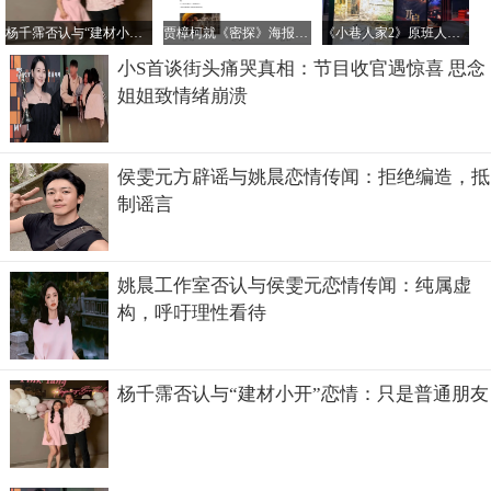
杨千霈否认与“建材小开”恋情：只是普通朋友
贾樟柯就《密探》海报未经授权汉化致歉：责任在我
《小巷人家2》原班人马回归传闻不实，正午阳光官方辟谣
小S首谈街头痛哭真相：节目收官遇惊喜 思念
姐姐致情绪崩溃
侯雯元方辟谣与姚晨恋情传闻：拒绝编造，抵
制谣言
姚晨工作室否认与侯雯元恋情传闻：纯属虚
构，呼吁理性看待
杨千霈否认与“建材小开”恋情：只是普通朋友
她是韩国人吗
宋雨琦虽然在说话时还有外貌上有些像韩国人，但她其实是