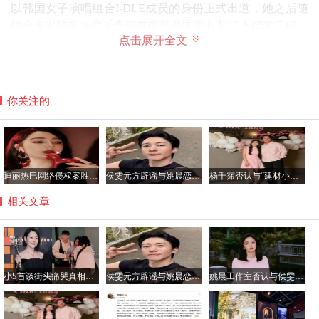
以韩国女子演唱组合I-DLE成员的身份正式出道，她之后随
组合推出的多张音乐专辑在中韩两国都收获了不错的口碑，
点击展开全文
唱、跳、演、貌俱佳的宋雨琦也因此吸引了内地的跑男对她
抛出了橄榄枝。可以说，宋雨琦成名的经历跟她在韩国多年
的发展有莫大的关系，这应该就是她说话时有些像外国人的
原因吧。
你关注的
迪丽热巴网络侵权案胜诉 获公开道歉及2050元赔偿
侯雯元方辟谣与姚晨恋情传闻：拒绝编造，抵制谣言
杨千霈否认与“建材小开”恋情：只是普通朋友
相关文章
小S首谈街头痛哭真相：节目收官遇惊喜 思念姐姐致情绪崩溃
侯雯元方辟谣与姚晨恋情传闻：拒绝编造，抵制谣言
姚晨工作室否认与侯雯元恋情传闻：纯属虚构，呼吁理性看待