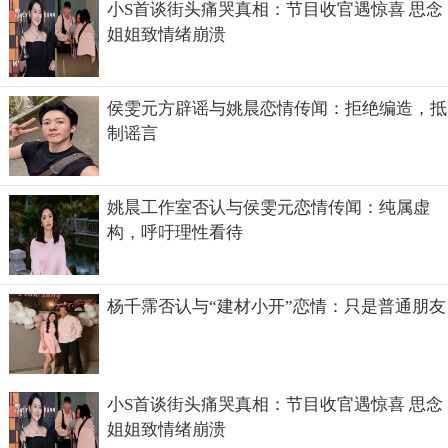
小S首谈街头痛哭真相：节目收官遇惊喜 思念
一位地道的中国人，她是1999年9月23日出生于北京的中国
姐姐致情绪崩溃
姑娘。宋雨琦刚出道不久就收获了如此多的关注和好的口
碑，相信她今后在演艺圈的发展也定是不可限量的。
侯雯元方辟谣与姚晨恋情传闻：拒绝编造，抵
制谣言
姚晨工作室否认与侯雯元恋情传闻：纯属虚
构，呼吁理性看待
杨千霈否认与“建材小开”恋情：只是普通朋友
小S首谈街头痛哭真相：节目收官遇惊喜 思念
姐姐致情绪崩溃