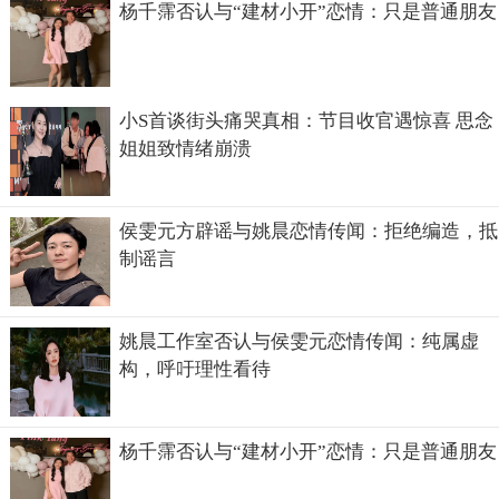
杨千霈否认与“建材小开”恋情：只是普通朋友
小S首谈街头痛哭真相：节目收官遇惊喜 思念
姐姐致情绪崩溃
侯雯元方辟谣与姚晨恋情传闻：拒绝编造，抵
制谣言
姚晨工作室否认与侯雯元恋情传闻：纯属虚
构，呼吁理性看待
杨千霈否认与“建材小开”恋情：只是普通朋友