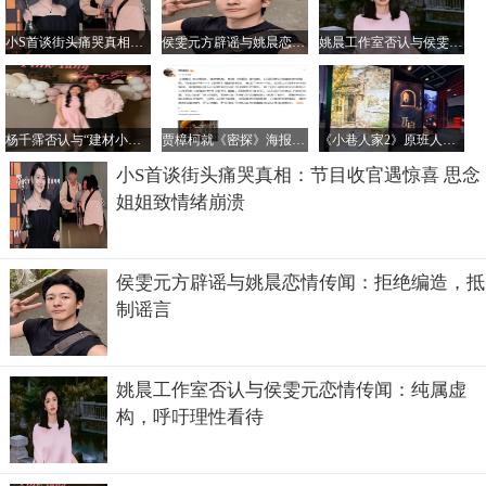
小S首谈街头痛哭真相：节目收官遇惊喜 思念姐姐致情绪崩溃
侯雯元方辟谣与姚晨恋情传闻：拒绝编造，抵制谣言
姚晨工作室否认与侯雯元恋情传闻：纯属虚构，呼吁理性看待
杨千霈否认与“建材小开”恋情：只是普通朋友
贾樟柯就《密探》海报未经授权汉化致歉：责任在我
《小巷人家2》原班人马回归传闻不实，正午阳光官方辟谣
小S首谈街头痛哭真相：节目收官遇惊喜 思念
姐姐致情绪崩溃
侯雯元方辟谣与姚晨恋情传闻：拒绝编造，抵
制谣言
姚晨工作室否认与侯雯元恋情传闻：纯属虚
构，呼吁理性看待