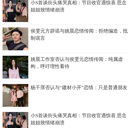
小S首谈街头痛哭真相：节目收官遇惊喜 思念
姐姐致情绪崩溃
侯雯元方辟谣与姚晨恋情传闻：拒绝编造，抵
制谣言
姚晨工作室否认与侯雯元恋情传闻：纯属虚
构，呼吁理性看待
杨千霈否认与“建材小开”恋情：只是普通朋友
小S首谈街头痛哭真相：节目收官遇惊喜 思念
姐姐致情绪崩溃