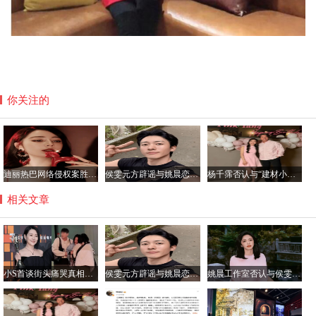
你关注的
迪丽热巴网络侵权案胜诉 获公开道歉及2050元赔偿
侯雯元方辟谣与姚晨恋情传闻：拒绝编造，抵制谣言
杨千霈否认与“建材小开”恋情：只是普通朋友
相关文章
小S首谈街头痛哭真相：节目收官遇惊喜 思念姐姐致情绪崩溃
侯雯元方辟谣与姚晨恋情传闻：拒绝编造，抵制谣言
姚晨工作室否认与侯雯元恋情传闻：纯属虚构，呼吁理性看待