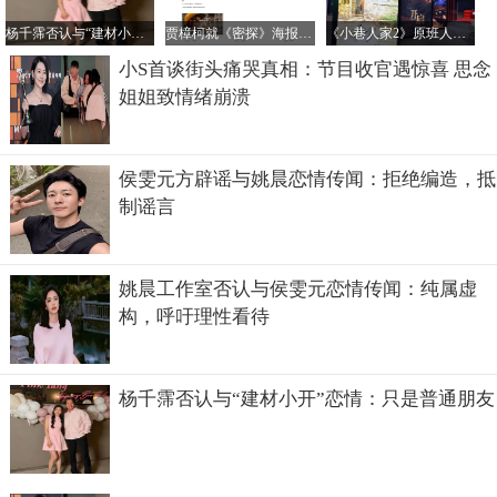
杨千霈否认与“建材小开”恋情：只是普通朋友
贾樟柯就《密探》海报未经授权汉化致歉：责任在我
《小巷人家2》原班人马回归传闻不实，正午阳光官方辟谣
小S首谈街头痛哭真相：节目收官遇惊喜 思念
姐姐致情绪崩溃
侯雯元方辟谣与姚晨恋情传闻：拒绝编造，抵
制谣言
姚晨工作室否认与侯雯元恋情传闻：纯属虚
构，呼吁理性看待
杨千霈否认与“建材小开”恋情：只是普通朋友