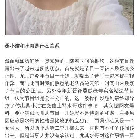
桑小洁和水哥是什么关系
然而就如我们所一贯知道的，随着时间的推移，这档节目暴
露出来了越来越多的弱点。首先就是节目一直被人质疑其公
正性。尤其是今年节目一开始，就曝出了选手王易木被举报
作弊，而与此同时我们熟悉的老队员鲍云第一时间出来质疑
了节目的公正性。另外今年新晋评委戚薇却实名站边节目
组，认为节目组是公平公正的。这一波操作没想到最终却导
致了传出桑小洁在微信上骂水哥这件事情。其实据网友爆
料，桑小洁跟水哥从节目一开始就不是特别的和谐，主要原
因应该是水哥的性格是比较的特立独行，而桑小洁又是一个
女强人，所以两个从第二季开播以来一直也有不和的传闻传
出来。但是当事人并没有承认过，尤其水哥对这种事情一直