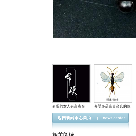
命硬的女人有富贵命
弃婴多是富贵命真的假
吗，女人命软好还是命
的，弃婴的命都很硬
硬好？
吗？
相关阅读