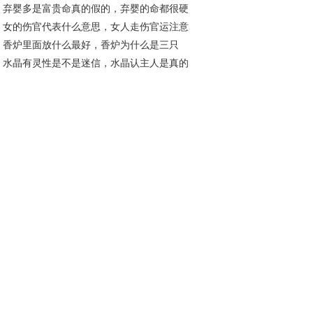
弃婴多是富贵命真的假的，弃婴的命都很硬
？
女的伤官代表什么意思，女人走伤官运注意
？
香炉里面放什么最好，香炉为什么是三只
么？
水晶有灵性是不是迷信，水晶认主人是真的
？
？