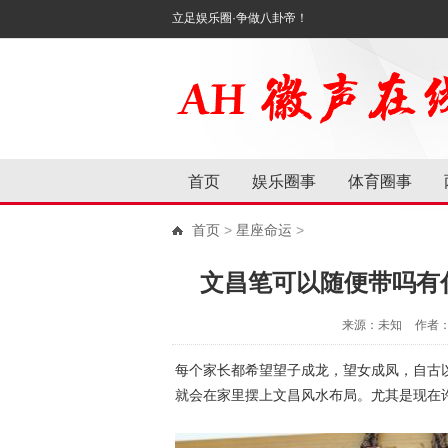
立足娱乐圈·争做八卦帝！
首页
娱乐圈事
体育圈事
首页
>
星座命运
>
文昌笔可以随便带吗有
来源：未知
作者
每个家长都希望望子成龙，望女成凤，自古
就会在家里摆上文昌风水布局。尤其是现在