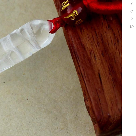
7
吗
8
吗
9
什
10
脚
吗