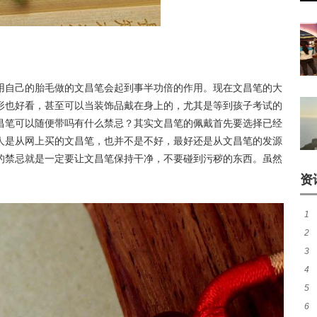
用自己的胎毛做的文昌笔会起到事半功倍的作用。现在文昌笔的大
形也好看，甚至可以当装饰品戴在身上的，尤其是等到孩子考试的
昌笔可以随便带吗有什么禁忌？其实文昌笔的佩戴首先要选择已经
人是从网上买的文昌笔，也并不是不好，最好还是从文昌笔的发源
的禁忌就是一定要让文昌笔保持干净，不要碰到污秽的东西。虽然
。
资
1
2
萨
3
水
4
怎
5
硬
6
色