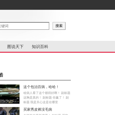
图说天下
知识百科
酷
这个包治百病，哈哈！
啥病人看了这个都得好啊！ 副标题
这胸是真的！ 副标题 你赢了！ 副
标题 我是关心这是在哪里
买家秀皮裤没毛病