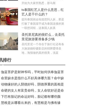
开始为大家所熟悉，那马斯
ts泰国红艺人是什么意思，红
艺人是干什么的？
提到泰国就会知道想到人妖，那是
打败了泰国庙宇成为泰国连接的第
一联想词组，这泰国人妖真
圣托里尼真的很烂么，去圣托
里尼旅游要准备多少钱
圣托里尼一个存在于旅行社还有各
大旅游婚纱摄影店的招牌爱情圣
地，海报做的真的很美，浅蓝
讯排行
伽蓝菩萨是财神爷吗，平时如何供奉伽蓝菩
命里缺水是指什么不好具体哪方面？命中缺
？
动物缘好的人阴德好吗，阴德厚重的面相是
的人如何化解
命硬的女人有富贵命吗，女人命软好还是命
样的？
下巴有胎记的命运好吗，胎记都有哪些颜
好？
慧根是从哪看出来的，有慧根是与佛有缘
？